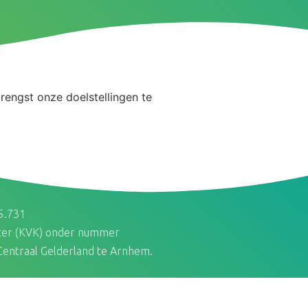
rengst onze doelstellingen te
25.731
ister (KVK) onder nummer
entraal Gelderland te Arnhem.