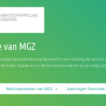
e van MGZ
elijke gezondheidszorg Bemmel’) is een stichting die zich ten 
Bemmel, Haalderen en Ressen te bevorderen en zo nodig met f
Werkzaamheden van MGZ
Aanvragen financiele 