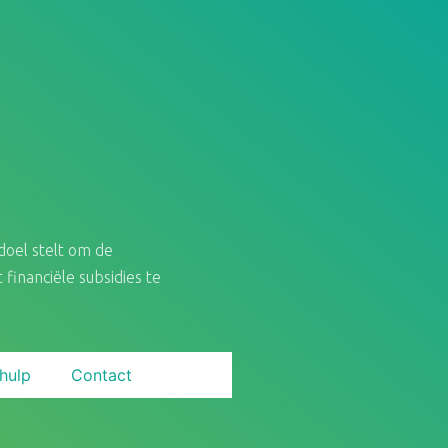
doel stelt om de
inanciële subsidies te
hulp
Contact